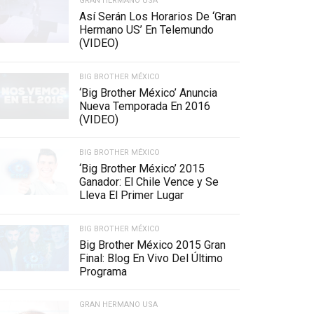
GRAN HERMANO USA
Así Serán Los Horarios De ‘Gran
Hermano US’ En Telemundo
(VIDEO)
BIG BROTHER MÉXICO
‘Big Brother México’ Anuncia
Nueva Temporada En 2016
(VIDEO)
BIG BROTHER MÉXICO
‘Big Brother México’ 2015
Ganador: El Chile Vence y Se
Lleva El Primer Lugar
BIG BROTHER MÉXICO
Big Brother México 2015 Gran
Final: Blog En Vivo Del Último
Programa
GRAN HERMANO USA