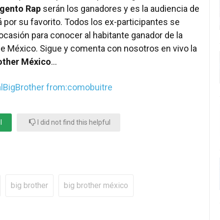
gento Rap
serán los ganadores y es la audiencia de
 por su favorito. Todos los ex-participantes se
 ocasión para conocer al habitante ganador de la
 México. Sigue y comenta con nosotros en vivo la
other México
…
lBigBrother from:comobuitre
l
I did not find this helpful
big brother
big brother méxico