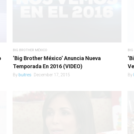
BIG BROTHER MÉXICO
BIG
o
‘Big Brother México’ Anuncia Nueva
‘B
Temporada En 2016 (VIDEO)
Ve
By
buitres
December 17, 2015
By