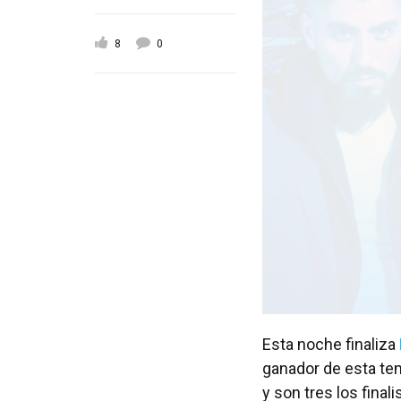
8
0
Esta noche finaliza
ganador de esta te
y son tres los final