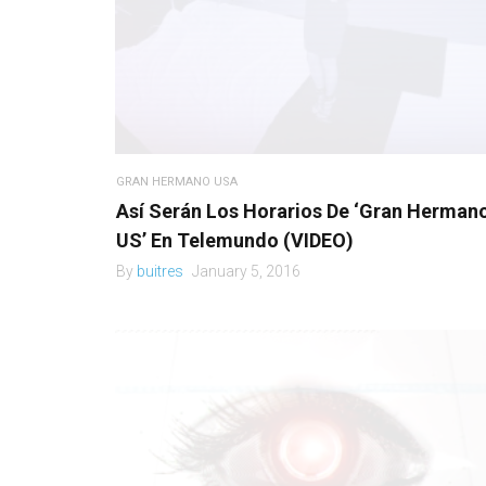
GRAN HERMANO USA
Así Serán Los Horarios De ‘Gran Herman
US’ En Telemundo (VIDEO)
By
buitres
January 5, 2016