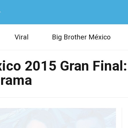
ow us on Twitter
Viral
Big Brother México
ow us on Facebook
ico 2015 Gran Final:
grama