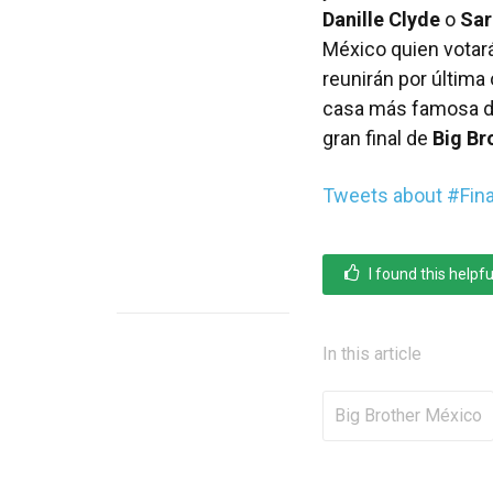
Danille Clyde
o
Sar
México quien votará
reunirán por última
casa más famosa de
gran final de
Big Br
Tweets about #Fina
I found this helpfu
In this article
Big Brother México