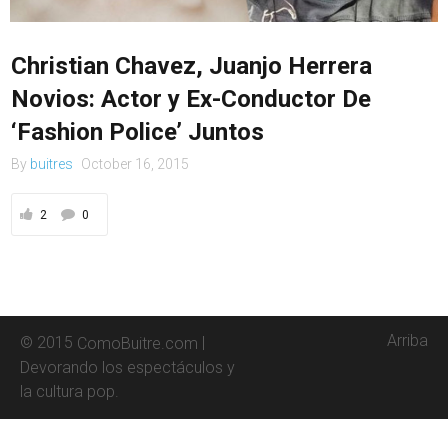
Contacto
Christian Chavez, Juanjo Herrera
Novios: Actor y Ex-Conductor De
‘Fashion Police’ Juntos
By
buitres
October 16, 2015
2
0
Arriba
© 2015
|
ComoBuitre.com
Devorando los espectáculos y
la cultura pop.