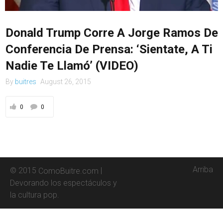
Contacto
Donald Trump Corre A Jorge Ramos De
Conferencia De Prensa: ‘Sientate, A Ti
Nadie Te Llamó’ (VIDEO)
By
buitres
August 26, 2015
0
0
Arriba
© 2015
|
ComoBuitre.com
Devorando los espectáculos y
la cultura pop.