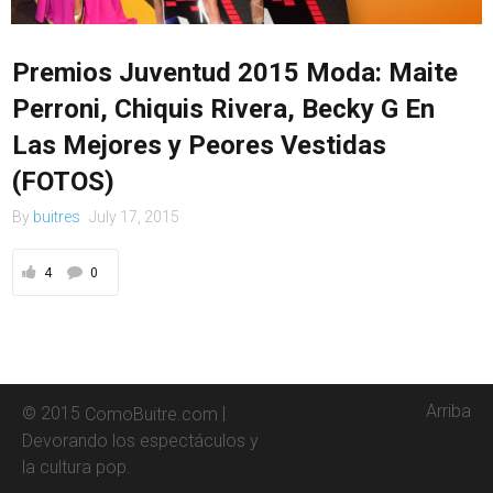
Contacto
Premios Juventud 2015 Moda: Maite
Perroni, Chiquis Rivera, Becky G En
Las Mejores y Peores Vestidas
(FOTOS)
By
buitres
July 17, 2015
4
0
Arriba
© 2015
|
ComoBuitre.com
Devorando los espectáculos y
la cultura pop.