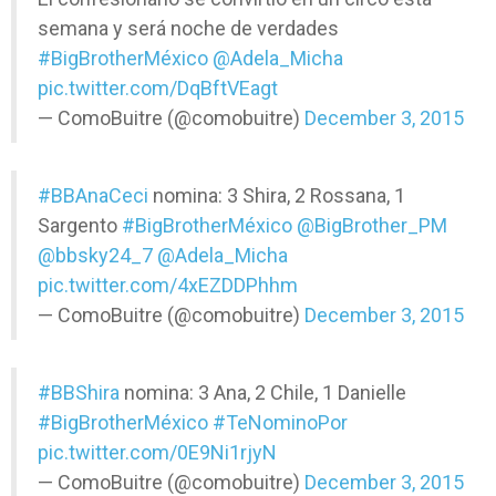
semana y será noche de verdades
#BigBrotherMéxico
@Adela_Micha
pic.twitter.com/DqBftVEagt
— ComoBuitre (@comobuitre)
December 3, 2015
#BBAnaCeci
nomina: 3 Shira, 2 Rossana, 1
Sargento
#BigBrotherMéxico
@BigBrother_PM
@bbsky24_7
@Adela_Micha
pic.twitter.com/4xEZDDPhhm
— ComoBuitre (@comobuitre)
December 3, 2015
#BBShira
nomina: 3 Ana, 2 Chile, 1 Danielle
#BigBrotherMéxico
#TeNominoPor
pic.twitter.com/0E9Ni1rjyN
— ComoBuitre (@comobuitre)
December 3, 2015