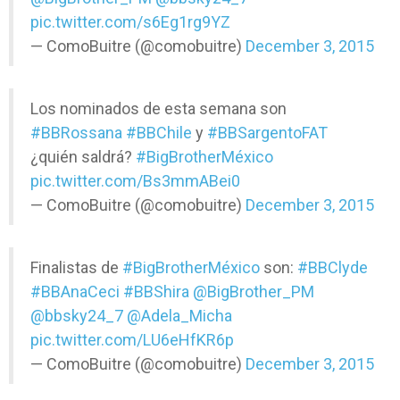
pic.twitter.com/s6Eg1rg9YZ
— ComoBuitre (@comobuitre)
December 3, 2015
Los nominados de esta semana son
#BBRossana
#BBChile
y
#BBSargentoFAT
¿quién saldrá?
#BigBrotherMéxico
pic.twitter.com/Bs3mmABei0
— ComoBuitre (@comobuitre)
December 3, 2015
Finalistas de
#BigBrotherMéxico
son:
#BBClyde
#BBAnaCeci
#BBShira
@BigBrother_PM
@bbsky24_7
@Adela_Micha
pic.twitter.com/LU6eHfKR6p
— ComoBuitre (@comobuitre)
December 3, 2015