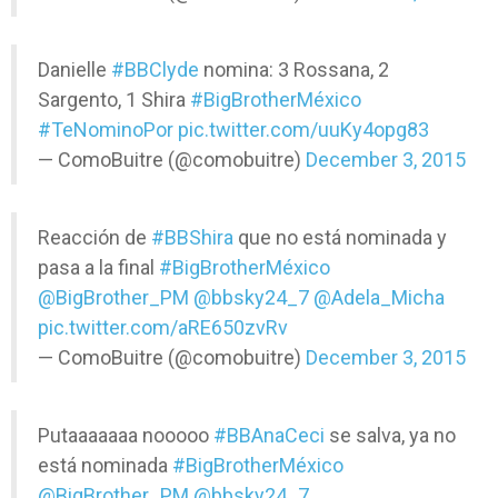
Danielle
#BBClyde
nomina: 3 Rossana, 2
Sargento, 1 Shira
#BigBrotherMéxico
#TeNominoPor
pic.twitter.com/uuKy4opg83
— ComoBuitre (@comobuitre)
December 3, 2015
Reacción de
#BBShira
que no está nominada y
pasa a la final
#BigBrotherMéxico
@BigBrother_PM
@bbsky24_7
@Adela_Micha
pic.twitter.com/aRE650zvRv
— ComoBuitre (@comobuitre)
December 3, 2015
Putaaaaaaa nooooo
#BBAnaCeci
se salva, ya no
está nominada
#BigBrotherMéxico
@BigBrother_PM
@bbsky24_7