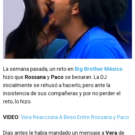
La semana pasada, un reto en
Big Brother México
hizo que
Rossana
y
Paco
se besaran. La DJ
inicialmente se rehusó a hacerlo, pero ante la
insistencia de sus compañeras y por no perder el
reto, lo hizo.
VIDEO
:
Vera Reacciona A Beso Entre Rossana y Paco
Dias antes le habia mandado un mensaje a
Vera
de