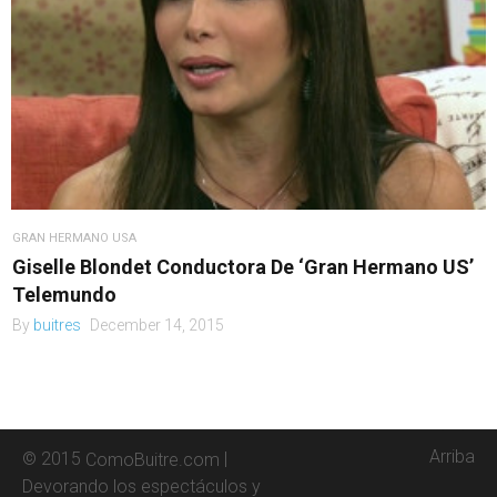
GRAN HERMANO USA
Giselle Blondet Conductora De ‘Gran Hermano US’
Telemundo
By
buitres
December 14, 2015
Arriba
© 2015
|
ComoBuitre.com
Devorando los espectáculos y