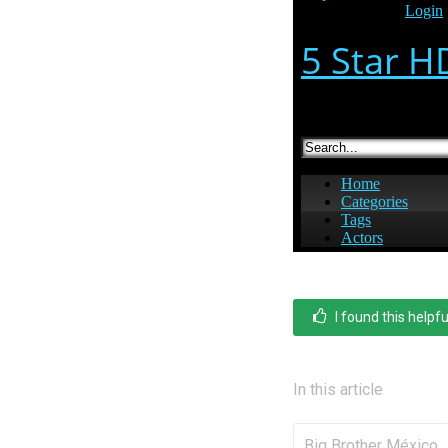
I found this helpfu
In this article
Big Brother México