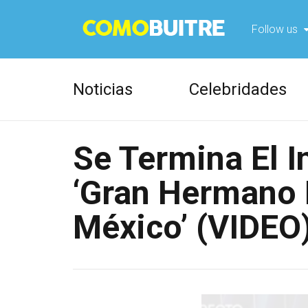
Follow us
Foll
Noticias
Celebridades
Foll
Se Termina El I
‘Gran Hermano 
México’ (VIDEO