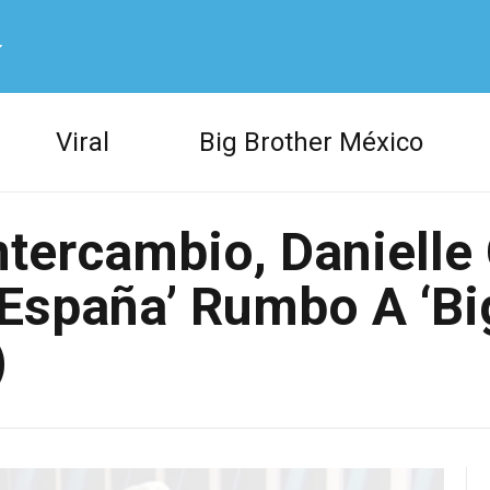
ow us on Twitter
Viral
Big Brother México
ow us on Facebook
ntercambio, Danielle
España’ Rumbo A ‘Bi
)