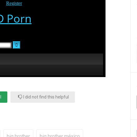
l
I did not find this helpful
big brother
big brother méxico