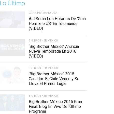
Lo Último
GRAN HERMANO USA
Así Serán Los Horarios De ‘Gran
Hermano US’ En Telemundo
(VIDEO)
BIG BROTHER MÉXICO
‘Big Brother México’ Anuncia
Nueva Temporada En 2016
(VIDEO)
BIG BROTHER MÉXICO
‘Big Brother México’ 2015
Ganador: El Chile Vence y Se
Lleva El Primer Lugar
BIG BROTHER MÉXICO
Big Brother México 2015 Gran
Final: Blog En Vivo Del Último
Programa